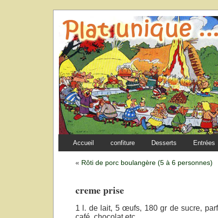
Accueil
confiture
Desserts
Entrées
«
Rôti de porc boulangère (5 à 6 personnes)
creme prise
1 l. de lait, 5 œufs, 180 gr de sucre, par
café, chocolat etc…