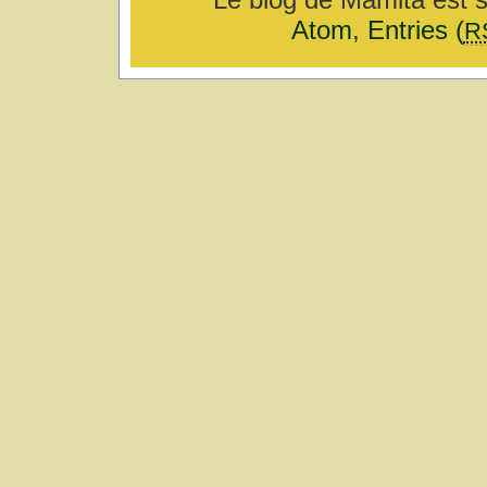
Atom
,
Entries (
R